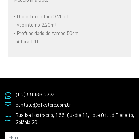
- Diâmetro de fora 3.20mt
- Vão interno 2.20mt
- Profundidade do tampo 50cm
- Altura 1.10
(62) 99966-2224
contato@cfxstore.com.br
Rua Isa Lostracco, 166, Quadra 11, Lote 04, Jd Planalto,
Goiânia GO.